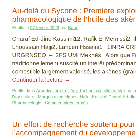
Au-delà du Sycone : Première explo
pharmacologique de l’huile des akè
Publié le
27 février 2026
par
Bahri
Charaf Ed-dine Kassimi12, Rafik El Mernissi2, 
Lhoussain Hajji2, Lahcen Hssaini1 1INRA C
URGRNSEQ. – 2FS UMI Meknès. Alors que Ficu
traditionnellement suscité un intérêt prédomin
comestible largement valorisé, les akènes (grain
Continuer la lecture
→
Publié dans
Arboriculture fruitière
,
Technologie alimentaire
,
Valo
l'agriculture
|
Marqué avec
Figues
,
Huile
,
Kassimi Charaf Ed-din
Pharmacologie
|
Commentaires fermés
Un effort de recherche soutenu pour
l’accompagnement du développement 