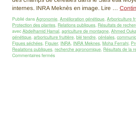
internes. INRA Meknès en image. Lire …
Contin
Publié dans
Agronomie
,
Amélioration génétique
,
Arboriculture fr
Protection des plantes
,
Relations publiques
,
Résultats de reche
avec
Abdelhamid Hamal
,
agriculture de montagne
,
Ahmed Ouka
génétique
,
arboriculture fruitière
,
blé tendre
,
céréales
,
communica
Figues séchées
,
Figuier
,
INRA
,
INRA Meknes
,
Moha Ferrahi
,
Pr
Realations publiques
,
recherche agronomique
,
Résultats de la
Commentaires fermés