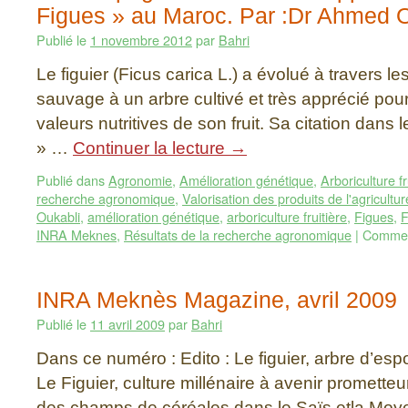
Figues » au Maroc. Par :Dr Ahmed 
Publié le
1 novembre 2012
par
Bahri
Le figuier (Ficus carica L.) a évolué à travers l
sauvage à un arbre cultivé et très apprécié pour 
valeurs nutritives de son fruit. Sa citation dans 
» …
Continuer la lecture
→
Publié dans
Agronomie
,
Amélioration génétique
,
Arboriculture fr
recherche agronomique
,
Valorisation des produits de l'agricultur
Oukabli
,
amélioration génétique
,
arboriculture fruitière
,
Figues
,
F
INRA Meknes
,
Résultats de la recherche agronomique
|
Commen
INRA Meknès Magazine, avril 2009
Publié le
11 avril 2009
par
Bahri
Dans ce numéro : Edito : Le figuier, arbre d’espoi
Le Figuier, culture millénaire à avenir prometteu
des champs de céréales dans le Saïs etla Moye