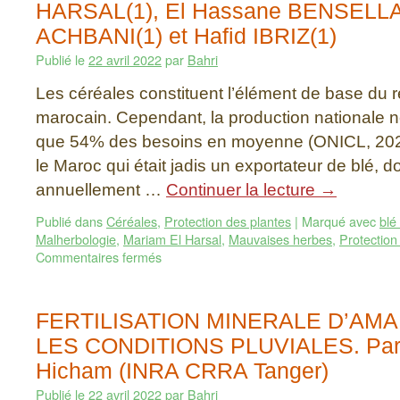
HARSAL(1), El Hassane BENSELLA
ACHBANI(1) et Hafid IBRIZ(1)
Publié le
22 avril 2022
par
Bahri
Les céréales constituent l’élément de base du 
marocain. Cependant, la production nationale n
que 54% des besoins en moyenne (ONICL, 202
le Maroc qui était jadis un exportateur de blé, doi
annuellement …
Continuer la lecture
→
Publié dans
Céréales
,
Protection des plantes
|
Marqué avec
blé
Malherbologie
,
Mariam El Harsal
,
Mauvaises herbes
,
Protection
Commentaires fermés
FERTILISATION MINERALE D’AM
LES CONDITIONS PLUVIALES. Pa
Hicham (INRA CRRA Tanger)
Publié le
22 avril 2022
par
Bahri