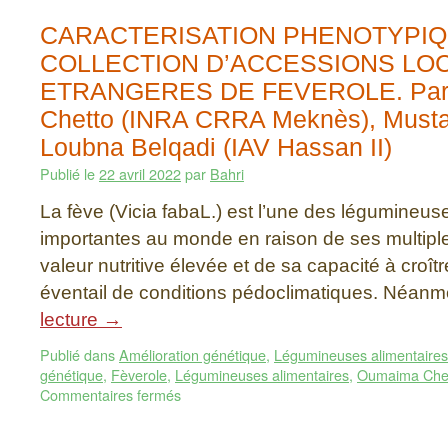
CARACTERISATION PHENOTYPIQ
COLLECTION D’ACCESSIONS LO
ETRANGERES DE FEVEROLE. Par
Chetto (INRA CRRA Meknès), Musta
Loubna Belqadi (IAV Hassan II)
Publié le
22 avril 2022
par
Bahri
La fève (Vicia fabaL.) est l’une des légumineuse
importantes au monde en raison de ses multiples
valeur nutritive élevée et de sa capacité à croît
éventail de conditions pédoclimatiques. Néan
lecture
→
Publié dans
Amélioration génétique
,
Légumineuses alimentaires
génétique
,
Fèverole
,
Légumineuses alimentaires
,
Oumaima Che
Commentaires fermés