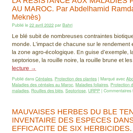
LA RÉSISTANCE AUX MALADIES
AU MAROC. Par Abdelhamid Ramd
Meknès)
Publié le
22 avril 2022
par
Bahri
Le blé subit de nombreuses contraintes biotique
monde. L’impact de chacune sur le rendement 
la zone agro-écologique. En guise d’exemple, la 
septoriose, la rouille noire, la rouille brune et l
lecture
→
Publié dans
Céréales
,
Protection des plantes
|
Marqué avec
Abd
Maladies des céréales au Maroc
,
Maladies foliaires
,
Protection 
maladies
,
Rouilles des blés
,
Septoriose
,
URPP
|
Commentaires 
MAUVAISES HERBES DU BLE TEN
INVENTAIRE DES ESPECES DANS
EFFICACITE DE SIX HERBICIDES. 