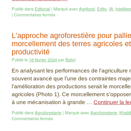
Publié dans
Editorial
|
Marqué avec
Agrifood
,
Edito
,
IA
,
Intellige
|
Commentaires fermés
L’approche agroforestière pour palli
morcellement des terres agricoles et
productivité
Publié le
18 février 2024
par
Bahri
En analysant les performances de l’agriculture
souvent avancé que l’une des contraintes maje
l’amélioration des productions serait le morcell
agricoles (Photo 1). Ce morcellement s’opposer
à une mécanisation à grande …
Continuer la l
Publié dans
Agroforesterie
|
Marqué avec
Agroforesterie
,
Khali
Commentaires fermés