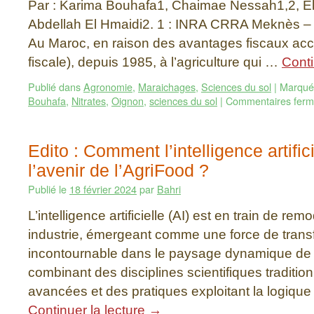
Par : Karima Bouhafa1, Chaimae Nessah1,2, El 
Abdellah El Hmaidi2. 1 : INRA CRRA Meknès –
Au Maroc, en raison des avantages fiscaux acc
fiscale), depuis 1985, à l’agriculture qui …
Conti
Publié dans
Agronomie
,
Maraichages
,
Sciences du sol
|
Marqué
Bouhafa
,
Nitrates
,
Oignon
,
sciences du sol
|
Commentaires fer
Edito : Comment l’intelligence artific
l’avenir de l’AgriFood ?
Publié le
18 février 2024
par
Bahri
L’intelligence artificielle (AI) est en train de remo
industrie, émergeant comme une force de trans
incontournable dans le paysage dynamique de 
combinant des disciplines scientifiques tradition
avancées et des pratiques exploitant la logiq
Continuer la lecture
→