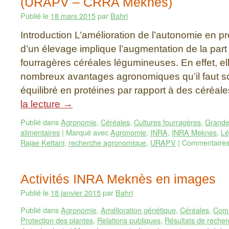
(URAPV – CRRA Meknès)
Publié le
18 mars 2015
par
Bahri
Introduction L’amélioration de l’autonomie en p
d’un élevage implique l’augmentation de la part
fourragères céréales légumineuses. En effet, el
nombreux avantages agronomiques qu’il faut sou
équilibré en protéines par rapport à des céréa
la lecture
→
Publié dans
Agronomie
,
Céréales
,
Cultures fourragères
,
Grande
alimentaires
|
Marqué avec
Agronomie
,
INRA
,
INRA Meknes
,
Lé
Rajae Kettani
,
recherche agronomique
,
URAPV
|
Commentaires
Activités INRA Meknès en images
Publié le
18 janvier 2015
par
Bahri
Publié dans
Agronomie
,
Amélioration génétique
,
Céréales
,
Comm
Protection des plantes
,
Relations publiques
,
Résultats de reche