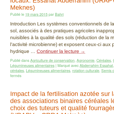
locaux. Essahat Abderrahim (URA
Meknes)
Publié le
19 mars 2015
par
Bahri
Introduction Les systèmes conventionnels de la
sol, associés à des pratiques agricoles inappro
nuisibles à la qualité des sols (réduction de la 
l’activité microbienne) et exposent ceux-ci au
hydrique …
Continuer la lecture
→
Publié dans
Agriculture de conservation
,
Agronomie
,
Céréales
,
Légumineuses alimentaires
|
Marqué avec
Abderrahim Essahat
céréales
,
Légumineuses alimentaires
,
rotation culturale
,
Semis d
fermés
Impact de la fertilisation azotée sur 
des associations binaires céréales 
choix des tuteurs et qualité fourragè