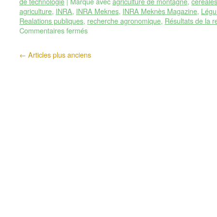
de technologie
|
Marqué avec
agriculture de montagne
,
céréale
agriculture
,
INRA
,
INRA Meknes
,
INRA Meknès Magazine
,
Légu
Realations publiques
,
recherche agronomique
,
Résultats de la
Commentaires fermés
←
Articles plus anciens