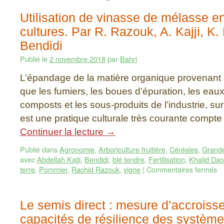
Utilisation de vinasse de mélasse en 
cultures. Par R. Razouk, A. Kajji, K.
Bendidi
Publié le
2 novembre 2018
par
Bahri
L’épandage de la matière organique provenant 
que les fumiers, les boues d’épuration, les eaux
composts et les sous-produits de l’industrie, sur
est une pratique culturale très courante compte
Continuer la lecture
→
Publié dans
Agronomie
,
Arboriculture fruitière
,
Céréales
,
Grande
avec
Abdellah Kajji
,
Bendidi
,
blé tendre
,
Fertilisation
,
Khalid Dao
terre
,
Pommier
,
Rachid Razouk
,
vigne
|
Commentaires fermés
Le semis direct : mesure d’accrois
capacités de résilience des système