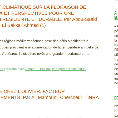
 CLIMATIQUE SUR LA FLORAISON DE
A
EUX ET PERSPECTIVES POUR UNE
M
RESILIENTE ET DURABLE. Par Abou-Saaid
, El Bakkali Ahmed (1)
« 
pé
en
la
s régions méditerranéennes pose des défis significatifs à
l’
matiques prévoient une augmentation de la température annuelle de
l’
I
 Au Maroc, l’oléiculture revêt une grande importance et …
di
tr
dé
ier
|
Marqué avec
Ahmed El Bekkali
,
changement climatique
,
de
co
in
no
 CHEZ L’OLIVIER, FACTEUR
ENTS. Par Ali Mamouni, Chercheur – INRA
C
No
Kh
La