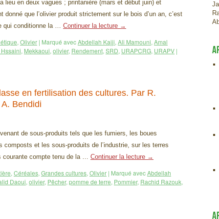
 a lieu en deux vagues ; printanière (mars et début juin) et
Ja
Ra
onné que l’olivier produit strictement sur le bois d’un an, c’est
Ab
e qui conditionne la …
Continuer la lecture
→
nétique
,
Olivier
|
Marqué avec
Abdellah Kajji
,
Ali Mamouni
,
Amal
A
 Hssaini
,
Mekkaoui
,
olivier
,
Rendement
,
SRD
,
URAPCRG
,
URAPV
|
asse en fertilisation des cultures. Par R.
 A. Bendidi
venant de sous-produits tels que les fumiers, les boues
s composts et les sous-produits de l’industrie, sur les terres
rès courante compte tenu de la …
Continuer la lecture
→
tière
,
Céréales
,
Grandes cultures
,
Olivier
|
Marqué avec
Abdellah
lid Daoui
,
olivier
,
Pêcher
,
pomme de terre
,
Pommier
,
Rachid Razouk
,
A