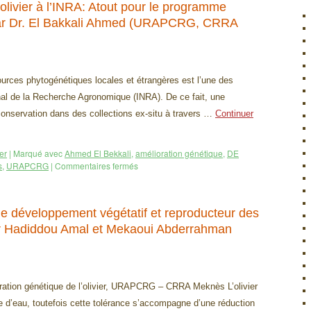
olivier à l’INRA: Atout pour le programme
 Par Dr. El Bakkali Ahmed (URAPCRG, CRRA
ources phytogénétiques locales et étrangères est l’une des
onal de la Recherche Agronomique (INRA). De ce fait, une
 conservation dans des collections ex-situ à travers …
Continuer
er
|
Marqué avec
Ahmed El Bekkali
,
amélioration génétique
,
DE
s
,
URAPCRG
|
Commentaires fermés
r le développement végétatif et reproducteur des
 Par Hadiddou Amal et Mekaoui Abderrahman
ation génétique de l’olivier, URAPCRG – CRRA Meknès L’olivier
 d’eau, toutefois cette tolérance s’accompagne d’une réduction