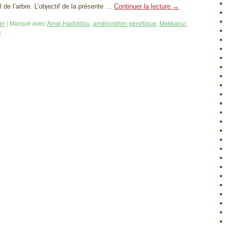
l de l’arbre. L’objectif de la présente …
Continuer la lecture
→
er
|
Marqué avec
Amal Hadiddou
,
amélioration génétique
,
Mekkaoui
,
s