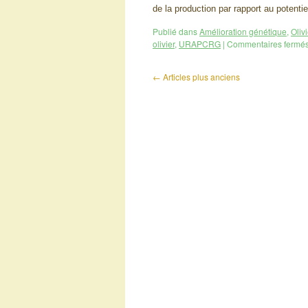
de la production par rapport au potentie
Publié dans
Amélioration génétique
,
Olivi
olivier
,
URAPCRG
|
Commentaires fermé
←
Articles plus anciens