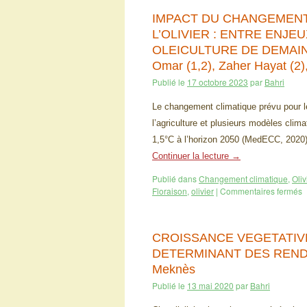
IMPACT DU CHANGEMENT
L’OLIVIER : ENTRE ENJ
OLEICULTURE DE DEMAIN 
Omar (1,2), Zaher Hayat (2)
Publié le
17 octobre 2023
par
Bahri
Le changement climatique prévu pour le
l’agriculture et plusieurs modèles cli
1,5°C à l’horizon 2050 (MedECC, 2020).
Continuer la lecture
→
Publié dans
Changement climatique
,
Oliv
Floraison
,
olivier
|
Commentaires fermés
CROISSANCE VEGETATIVE
DETERMINANT DES RENDEM
Meknès
Publié le
13 mai 2020
par
Bahri