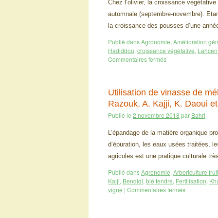
Chez l’olivier, la croissance végétative
automnale (septembre-novembre). Etant d
la croissance des pousses d’une anné
Publié dans
Agronomie
,
Amélioration gé
Hadiddou
,
croissance végétative
,
Lahcen
Commentaires fermés
Utilisation de vinasse de mél
Razouk, A. Kajji, K. Daoui et
Publié le
2 novembre 2018
par
Bahri
L’épandage de la matière organique pro
d’épuration, les eaux usées traitées, le
agricoles est une pratique culturale t
Publié dans
Agronomie
,
Arboriculture frui
Kajji
,
Bendidi
,
blé tendre
,
Fertilisation
,
Kha
vigne
|
Commentaires fermés