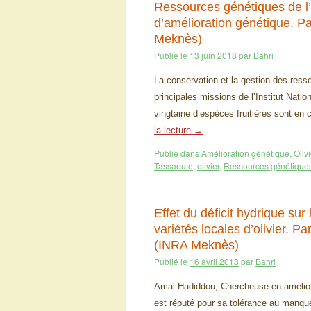
Ressources génétiques de l’
d’amélioration génétique.
Meknès)
Publié le
13 juin 2018
par
Bahri
La conservation et la gestion des ress
principales missions de l’Institut Nati
vingtaine d’espèces fruitières sont en
la lecture
→
Publié dans
Amélioration génétique
,
Olivi
Tassaoute
,
olivier
,
Ressources génétique
Effet du déficit hydrique su
variétés locales d’olivier.
(INRA Meknès)
Publié le
16 avril 2018
par
Bahri
Amal Hadiddou, Chercheuse en amélior
est réputé pour sa tolérance au manque