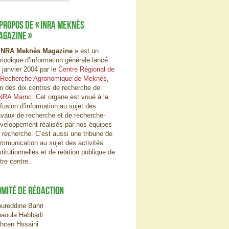
 PROPOS DE « INRA MEKNÈS
AGAZINE »
INRA Meknès Magazine »
est un
riodique d’information générale lancé
 janvier 2004 par le
Centre Régional de
 Recherche Agronomique de Meknès
,
un des dix centres de recherche de
NRA Maroc
. Cet organe est voué à la
ffusion d’information au sujet des
avaux de recherche et de recherche-
veloppement réalisés par nos équipes
 recherche. C’est aussi une tribune de
mmunication au sujet des activités
stitutionnelles et de relation publique de
tre centre.
OMITÉ DE RÉDACTION
ureddine Bahri
aoula Habbadi
hcen Hssaini