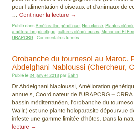
pour l’alimentation d’oiseaux et d’animaux de 
…
Continuer la lecture
→
Publié dans
Amélioration génétique
,
Non classé
,
Plantes oléagi
amélioration génétique
,
cultures oléagineuses
,
Mohamed El Fech
URAPCRG
|
Commentaires fermés
Orobanche du tournesol au Maroc. P
Abdelghani Nabloussi (Chercheur,
Publié le
24 janvier 2018
par
Bahri
Dr Abdelghani Nabloussi, Amélioration génétiq
annuels, Coordinateur de l’URAPCRG – CRRA 
bassin méditerranéen, l’orobanche du tournes
Wallr.) est une plante holoparasite dépourvue d
infeste une gamme limitée d’hôtes. Dans la na
lecture
→