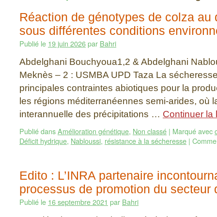
Réaction de génotypes de colza au d
sous différentes conditions environ
Publié le
19 juin 2026
par
Bahri
Abdelghani Bouchyoua1,2 & Abdelghani Nablo
Meknès – 2 : USMBA UPD Taza La sécheresse c
principales contraintes abiotiques pour la prod
les régions méditerranéennes semi-arides, où la 
interannuelle des précipitations …
Continuer la 
Publié dans
Amélioration génétique
,
Non classé
|
Marqué avec
Déficit hydrique
,
Nabloussi
,
résistance à la sécheresse
|
Commen
Edito : L’INRA partenaire incontourn
processus de promotion du secteur 
Publié le
16 septembre 2021
par
Bahri