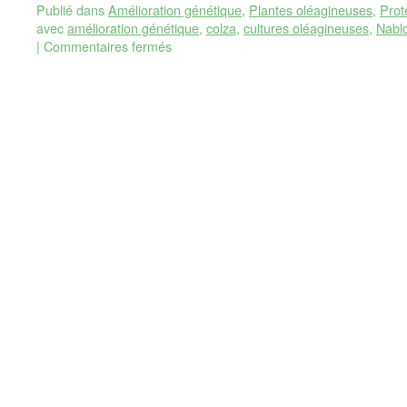
Publié dans
Amélioration génétique
,
Plantes oléagineuses
,
Prot
avec
amélioration génétique
,
colza
,
cultures oléagineuses
,
Nabl
|
Commentaires fermés