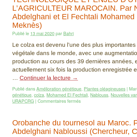
L’AGRICULTEUR MAROCAIN. Par N
Abdelghani et El Fechtali Mohame
Meknès)
Publié le
13 mai 2020
par
Bahri
Le colza est devenu l’une des plus importantes
végétale dans le monde, avec une augmentation
production au cours des 39 dernières années, e
actuellement six fois la production enregistrée
…
Continuer la lecture
→
Publié dans
Amélioration génétique
,
Plantes oléagineuses
|
Mar
génétique
,
colza
,
Mohamed El Fechtali
,
Nablouss
,
Nouvelles var
URAPCRG
|
Commentaires fermés
Orobanche du tournesol au Maroc. P
Abdelghani Nabloussi (Chercheur,