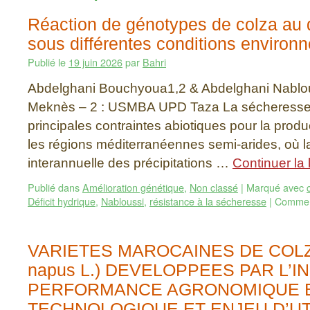
Réaction de génotypes de colza au d
sous différentes conditions environ
Publié le
19 juin 2026
par
Bahri
Abdelghani Bouchyoua1,2 & Abdelghani Nablo
Meknès – 2 : USMBA UPD Taza La sécheresse c
principales contraintes abiotiques pour la prod
les régions méditerranéennes semi-arides, où la 
interannuelle des précipitations …
Continuer la 
Publié dans
Amélioration génétique
,
Non classé
|
Marqué avec
Déficit hydrique
,
Nabloussi
,
résistance à la sécheresse
|
Commen
VARIETES MAROCAINES DE COLZA
napus L.) DEVELOPPEES PAR L’I
PERFORMANCE AGRONOMIQUE 
TECHNOLOGIQUE ET ENJEU D’UT