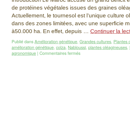
de protéines végétales issues des graines olé
Actuellement, le tournesol est l’unique culture 
dans des zones limitées, avec une superficie m
à50.000 ha. En effet, depuis …
Continuer la le
Publié dans
Amélioration génétique
,
Grandes cultures
,
Plantes 
amélioration génétique
,
colza
,
Nabloussi
,
plantes oléagineuses
,
agronomique
|
Commentaires fermés