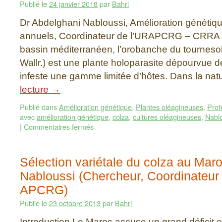
Publié le
24 janvier 2018
par
Bahri
Dr Abdelghani Nabloussi, Amélioration génétiq
annuels, Coordinateur de l’URAPCRG – CRRA 
bassin méditerranéen, l’orobanche du tournes
Wallr.) est une plante holoparasite dépourvue d
infeste une gamme limitée d’hôtes. Dans la na
lecture
→
Publié dans
Amélioration génétique
,
Plantes oléagineuses
,
Prot
avec
amélioration génétique
,
colza
,
cultures oléagineuses
,
Nabl
|
Commentaires fermés
Sélection variétale du colza au Mar
Nabloussi (Chercheur, Coordinateur 
APCRG)
Publié le
23 octobre 2013
par
Bahri
Introduction Le Maroc accuse un grand déficit e