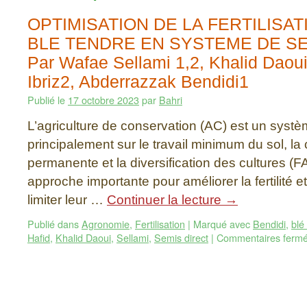
OPTIMISATION DE LA FERTILISA
BLE TENDRE EN SYSTEME DE SE
Par Wafae Sellami 1,2, Khalid Da
Ibriz2, Abderrazzak Bendidi1
Publié le
17 octobre 2023
par
Bahri
L’agriculture de conservation (AC) est un syst
principalement sur le travail minimum du sol, la
permanente et la diversification des cultures (
approche importante pour améliorer la fertilité et
limiter leur …
Continuer la lecture
→
Publié dans
Agronomie
,
Fertilisation
|
Marqué avec
Bendidi
,
blé
Hafid
,
Khalid Daoui
,
Sellami
,
Semis direct
|
Commentaires ferm