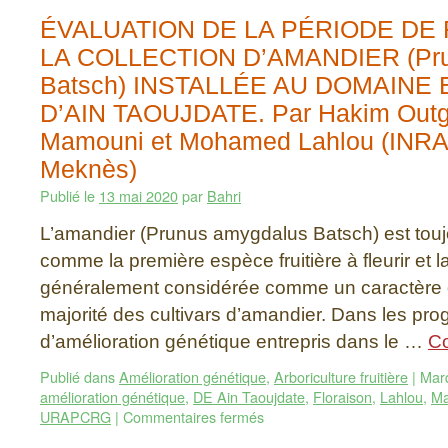
ÉVALUATION DE LA PÉRIODE DE
LA COLLECTION D’AMANDIER (Pru
Batsch) INSTALLÉE AU DOMAINE
D’AIN TAOUJDATE. Par Hakim Outgho
Mamouni et Mohamed Lahlou (INR
Meknès)
Publié le
13 mai 2020
par
Bahri
L’amandier (Prunus amygdalus Batsch) est touj
comme la première espèce fruitière à fleurir et l
généralement considérée comme un caractère qu
majorité des cultivars d’amandier. Dans les p
d’amélioration génétique entrepris dans le …
Co
Publié dans
Amélioration génétique
,
Arboriculture fruitière
|
Mar
amélioration génétique
,
DE Ain Taoujdate
,
Floraison
,
Lahlou
,
Ma
URAPCRG
|
Commentaires fermés