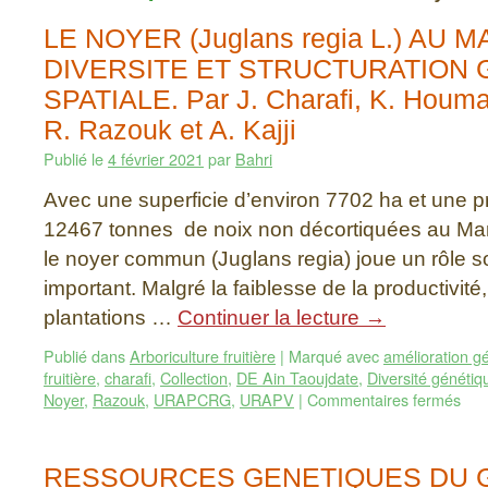
LE NOYER (Juglans regia L.) AU M
DIVERSITE ET STRUCTURATION 
SPATIALE. Par J. Charafi, K. Houman
R. Razouk et A. Kajji
Publié le
4 février 2021
par
Bahri
Avec une superficie d’environ 7702 ha et une p
12467 tonnes de noix non décortiquées au Ma
le noyer commun (Juglans regia) joue un rôle 
important. Malgré la faiblesse de la productivité
plantations …
Continuer la lecture
→
Publié dans
Arboriculture fruitière
|
Marqué avec
amélioration g
fruitière
,
charafi
,
Collection
,
DE Ain Taoujdate
,
Diversité génétiq
Noyer
,
Razouk
,
URAPCRG
,
URAPV
|
Commentaires fermés
RESSOURCES GENETIQUES DU 