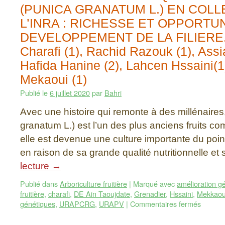
(PUNICA GRANATUM L.) EN COLL
L’INRA : RICHESSE ET OPPORTU
DEVELOPPEMENT DE LA FILIERE. 
Charafi (1), Rachid Razouk (1), Assia 
Hafida Hanine (2), Lahcen Hssaini(
Mekaoui (1)
Publié le
6 juillet 2020
par
Bahri
Avec une histoire qui remonte à des millénaires
granatum L.) est l’un des plus anciens fruits 
elle est devenue une culture importante du poi
en raison de sa grande qualité nutritionnelle e
lecture
→
Publié dans
Arboriculture fruitière
|
Marqué avec
amélioration g
fruitière
,
charafi
,
DE Ain Taoujdate
,
Grenadier
,
Hssaini
,
Mekkaou
génétiques
,
URAPCRG
,
URAPV
|
Commentaires fermés