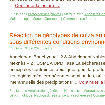
…
Continuer la lecture
→
Publié dans
Protection des plantes
|
Marqué avec
Abdellatif B
Malherbologie
,
Meriem Guartoumi
|
Commentaires fermés
Réaction de génotypes de colza au d
sous différentes conditions environ
Publié le
19 juin 2026
par
Bahri
Abdelghani Bouchyoua1,2 & Abdelghani Nablo
Meknès – 2 : USMBA UPD Taza La sécheresse c
principales contraintes abiotiques pour la prod
les régions méditerranéennes semi-arides, où la 
interannuelle des précipitations …
Continuer la 
Publié dans
Amélioration génétique
,
Non classé
|
Marqué avec
Déficit hydrique
,
Nabloussi
,
résistance à la sécheresse
|
Commen