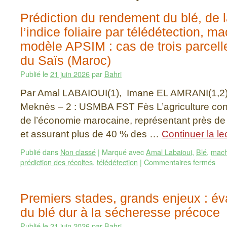
Prédiction du rendement du blé, de 
l’indice foliaire par télédétection, m
modèle APSIM : cas de trois parcell
du Saïs (Maroc)
Publié le
21 juin 2026
par
Bahri
Par Amal LABAIOUI(1), Imane EL AMRANI(1,2
Meknès – 2 : USMBA FST Fès L’agriculture const
de l’économie marocaine, représentant près de
et assurant plus de 40 % des …
Continuer la le
Publié dans
Non classé
|
Marqué avec
Amal Labaioui
,
Blé
,
mach
prédiction des récoltes
,
télédétection
|
Commentaires fermés
Premiers stades, grands enjeux : éva
du blé dur à la sécheresse précoce
Publié le
21 juin 2026
par
Bahri