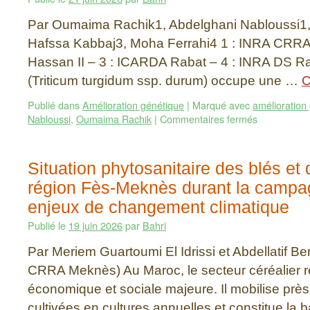
Par Oumaima Rachik1, Abdelghani Nabloussi1,
Hafssa Kabbaj3, Moha Ferrahi4 1 : INRA CRRA 
Hassan II – 3 : ICARDA Rabat – 4 : INRA DS Ra
(Triticum turgidum ssp. durum) occupe une …
C
Publié dans
Amélioration génétique
|
Marqué avec
amélioration
Nabloussi
,
Oumaima Rachik
|
Commentaires fermés
Situation phytosanitaire des blés et 
région Fès-Meknès durant la campa
enjeux de changement climatique
Publié le
19 juin 2026
par
Bahri
Par Meriem Guartoumi El Idrissi et Abdellatif 
CRRA Meknès) Au Maroc, le secteur céréalier 
économique et sociale majeure. Il mobilise prè
cultivées en cultures annuelles et constitue la b