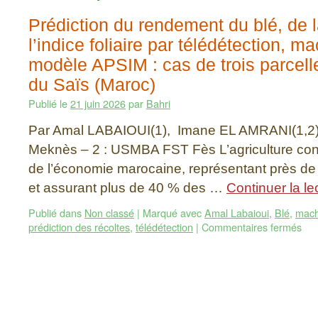
Prédiction du rendement du blé, de 
l’indice foliaire par télédétection, m
modèle APSIM : cas de trois parcell
du Saïs (Maroc)
Publié le
21 juin 2026
par
Bahri
Par Amal LABAIOUI(1), Imane EL AMRANI(1,2
Meknès – 2 : USMBA FST Fès L’agriculture const
de l’économie marocaine, représentant près de
et assurant plus de 40 % des …
Continuer la le
Publié dans
Non classé
|
Marqué avec
Amal Labaioui
,
Blé
,
mach
prédiction des récoltes
,
télédétection
|
Commentaires fermés