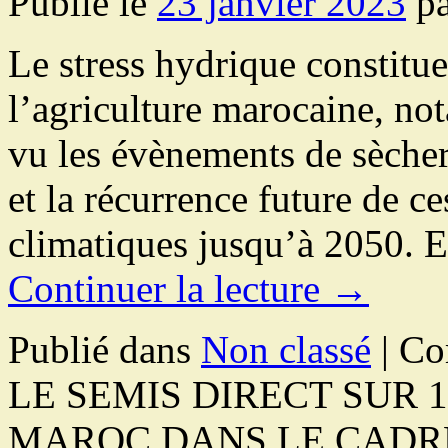
Publié le
23 janvier 2023
p
Le stress hydrique constitu
l’agriculture marocaine, no
vu les évènements de sècher
et la récurrence future de c
climatiques jusqu’à 2050. E
Continuer la lecture
→
Publié dans
Non classé
|
Co
LE SEMIS DIRECT SUR 
MAROC DANS LE CADR