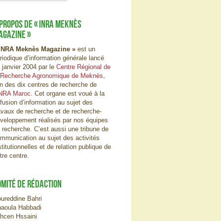
 PROPOS DE « INRA MEKNÈS
AGAZINE »
INRA Meknès Magazine »
est un
riodique d’information générale lancé
 janvier 2004 par le
Centre Régional de
 Recherche Agronomique de Meknès
,
un des dix centres de recherche de
NRA Maroc
. Cet organe est voué à la
ffusion d’information au sujet des
avaux de recherche et de recherche-
veloppement réalisés par nos équipes
 recherche. C’est aussi une tribune de
mmunication au sujet des activités
stitutionnelles et de relation publique de
tre centre.
OMITÉ DE RÉDACTION
ureddine Bahri
aoula Habbadi
hcen Hssaini