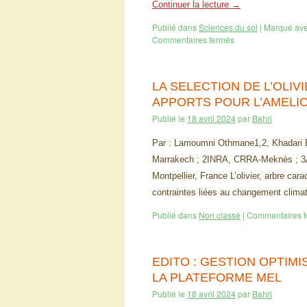
Continuer la lecture
→
Publié dans
Sciences du sol
|
Marqué av
Commentaires fermés
LA SELECTION DE L’OLIV
APPORTS POUR L’AMELIO
Publié le
18 avril 2024
par
Bahri
Par : Lamoumni Othmane1,2, Khadari B
Marrakech ; 2INRA, CRRA-Meknès ; 3A
Montpellier, France L’olivier, arbre car
contraintes liées au changement clim
Publié dans
Non classé
|
Commentaires 
EDITO : GESTION OPTIMI
LA PLATEFORME MEL
Publié le
18 avril 2024
par
Bahri