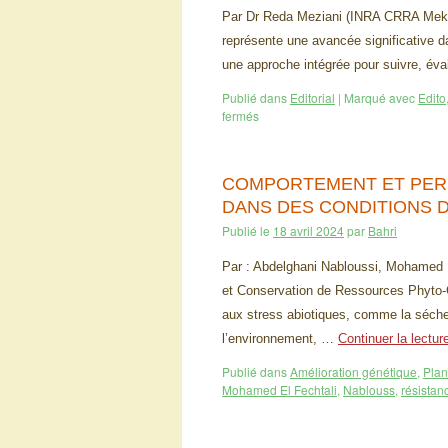
Par Dr Reda Meziani (INRA CRRA Meknè
représente une avancée significative da
une approche intégrée pour suivre, éva
Publié dans
Editorial
|
Marqué avec
Edito
fermés
COMPORTEMENT ET PER
DANS DES CONDITIONS 
Publié le
18 avril 2024
par
Bahri
Par : Abdelghani Nabloussi, Mohamed 
et Conservation de Ressources Phyto-
aux stress abiotiques, comme la sécher
l’environnement, …
Continuer la lectu
Publié dans
Amélioration génétique
,
Plan
Mohamed El Fechtali
,
Nablouss
,
résistan