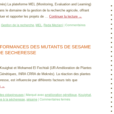
s) La plateforme MEL (Monitoring, Evaluation and Learning)
ns le domaine de la gestion de la recherche agricole, offrant
luer et rapporter les projets de …
Continuer la lecture
→
,
Gestion de la recherche
,
MEL
,
Reda Meziani
|
Commentaires
FORMANCES DES MUTANTS DE SESAME
DE SECHERESSE
Kouighat et Mohamed El Fechtali (UR-Amélioration de Plantes
Génétiques, INRA CRRA de Meknès). La réaction des plantes
esse, est influencée par différents facteurs tels que
re
→
tes oléagineuses
|
Marqué avec
amélioration génétique
,
Kouighat
,
ce à la sécheresse
,
sésame
|
Commentaires fermés