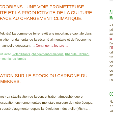
ICROBIENS : UNE VOIE PROMETTEUSE
A
TE ET LA PRODUCTIVITE DE LA CULTURE
M
 FACE AU CHANGEMENT CLIMATIQUE.
« 
pé
knès) La pomme de terre revêt une importance capitale dans
en
la
 pilier fondamental de la sécurité alimentaire et de l’économie
l’
ion annuelle dépassant …
Continuer la lecture
→
l’
I
di
ué avec
Biofertilisants
,
changement climatique
,
Khaoula Habbadi
,
tr
mmentaires fermés
dé
de
co
TATION SUR LE STOCK DU CARBONE DU
in
no
 MEKNES.
C
s) La stabilisation de la concentration atmosphérique en
No
occupation environnementale mondiale majeure de notre époque,
Kh
a cessé d’augmenter depuis la révolution industrielle (Mishra, …
La