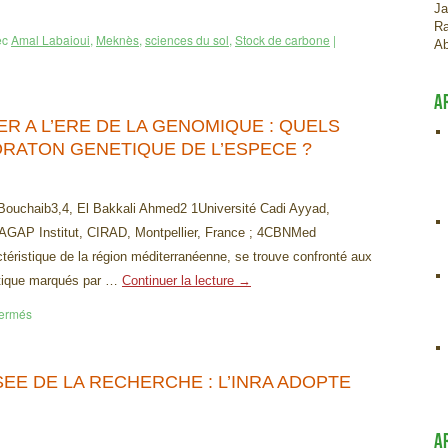
Ja
Ra
ec
Amal Labaioui
,
Meknès
,
sciences du sol
,
Stock de carbone
|
Ab
A
IER A L’ERE DE LA GENOMIQUE : QUELS
RATON GENETIQUE DE L’ESPECE ?
ouchaib3,4, El Bakkali Ahmed2 1Université Cadi Ayyad,
GAP Institut, CIRAD, Montpellier, France ; 4CBNMed
actéristique de la région méditerranéenne, se trouve confronté aux
atique marqués par …
Continuer la lecture
→
fermés
SEE DE LA RECHERCHE : L’INRA ADOPTE
A