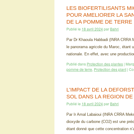
LES BIOFERTILISANTS M
POUR AMELIORER LA SAN
DE LA POMME DE TERRE
Publié le
18 avril 2024
par
Bahri
Par Dr Khaoula Habbadi (INRA CRRA Me
le panorama agricole du Maroc, étant un
nationale. En effet, avec une product
Publié dans
Protection des plantes
|
Marq
pomme de terre
,
Protection des plant
|
Co
L’IMPACT DE LA DEFORS
SOL DANS LA REGION DE
Publié le
18 avril 2024
par
Bahri
Par Ir Amal Labaioui (INRA CRRA Meknè
dioxyde du carbone (CO2) est une pré
étant donné que cette concentration n’