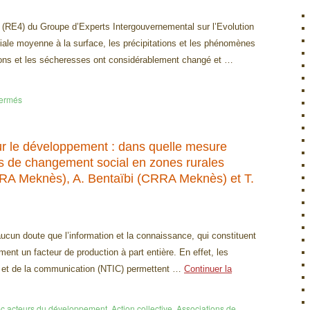
n (RE4) du Groupe d’Experts Intergouvernemental sur l’Evolution
iale moyenne à la surface, les précipitations et les phénomènes
tions et les sécheresses ont considérablement changé et …
fermés
our le développement : dans quelle mesure
tés de changement social en zones rurales
RRA Meknès), A. Bentaïbi (CRRA Meknès) et T.
ucun doute que l’information et la connaissance, qui constituent
nt un facteur de production à part entière. En effet, les
on et de la communication (NTIC) permettent …
Continuer la
ec
acteurs du développement
,
Action collective
,
Associations de