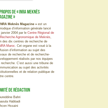
 PROPOS DE « INRA MEKNÈS
AGAZINE »
INRA Meknès Magazine »
est un
riodique d’information générale lancé
 janvier 2004 par le
Centre Régional de
 Recherche Agronomique de Meknès
,
un des dix centres de recherche de
NRA Maroc
. Cet organe est voué à la
ffusion d’information au sujet des
avaux de recherche et de recherche-
veloppement réalisés par nos équipes
 recherche. C’est aussi une tribune de
mmunication au sujet des activités
stitutionnelles et de relation publique de
tre centre.
OMITÉ DE RÉDACTION
ureddine Bahri
aoula Habbadi
hcen Hssaini