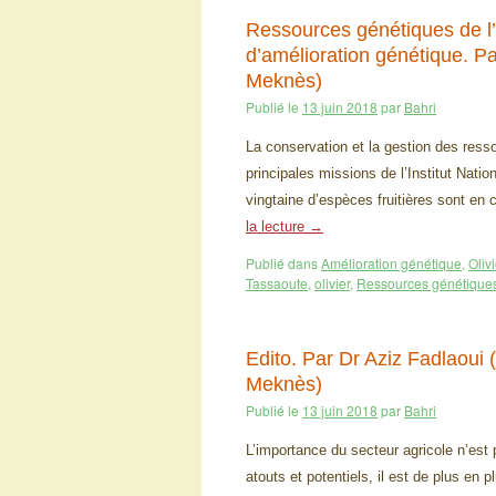
Ressources génétiques de l’
d’amélioration génétique.
Meknès)
Publié le
13 juin 2018
par
Bahri
La conservation et la gestion des ress
principales missions de l’Institut Nati
vingtaine d’espèces fruitières sont en
la lecture
→
Publié dans
Amélioration génétique
,
Olivi
Tassaoute
,
olivier
,
Ressources génétique
Edito. Par Dr Aziz Fadlao
Meknès)
Publié le
13 juin 2018
par
Bahri
L’importance du secteur agricole n’est 
atouts et potentiels, il est de plus en p