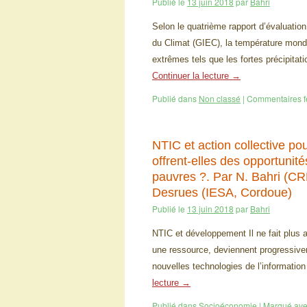
Publié le
13 juin 2018
par
Bahri
Selon le quatrième rapport d’évaluatio
du Climat (GIEC), la température mond
extrêmes tels que les fortes précipita
Continuer la lecture
→
Publié dans
Non classé
|
Commentaires 
NTIC et action collective p
offrent-elles des opportuni
pauvres ?. Par N. Bahri (C
Desrues (IESA, Cordoue)
Publié le
13 juin 2018
par
Bahri
NTIC et développement Il ne fait plus a
une ressource, deviennent progressiveme
nouvelles technologies de l’informati
lecture
→
Publié dans
Socioéconomie
|
Marqué av