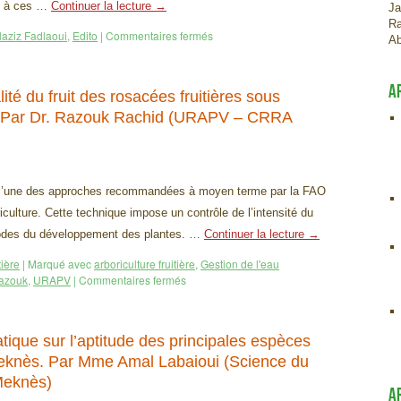
ce à ces …
Continuer la lecture
→
Ja
Ra
aziz Fadlaoui
,
Edito
|
Commentaires fermés
Ab
A
té du fruit des rosacées fruitières sous
lée. Par Dr. Razouk Rachid (URAPV – CRRA
 est l’une des approches recommandées à moyen terme par la FAO
culture. Cette technique impose un contrôle de l’intensité du
riodes du développement des plantes. …
Continuer la lecture
→
tière
|
Marqué avec
arboriculture fruitière
,
Gestion de l'eau
azouk
,
URAPV
|
Commentaires fermés
ique sur l’aptitude des principales espèces
Meknès. Par Mme Amal Labaioui (Science du
eknès)
A