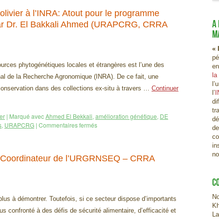
olivier à l’INRA: Atout pour le programme
A
 Par Dr. El Bakkali Ahmed (URAPCRG, CRRA
M
« 
pé
ources phytogénétiques locales et étrangères est l’une des
en
la
onal de la Recherche Agronomique (INRA). De ce fait, une
l’
 conservation dans des collections ex-situ à travers …
Continuer
l’
I
di
tr
er
|
Marqué avec
Ahmed El Bekkali
,
amélioration génétique
,
DE
dé
s
,
URAPCRG
|
Commentaires fermés
de
co
in
no
ui (Coordinateur de l’URGRNSEQ – CRRA
C
No
plus à démontrer. Toutefois, si ce secteur dispose d’importants
Kh
lus confronté à des défis de sécurité alimentaire, d’efficacité et
La