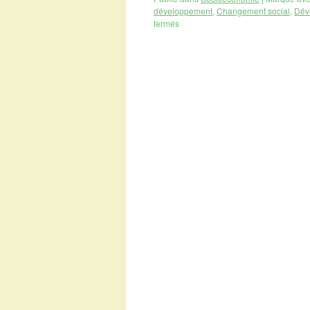
développement
,
Changement social
,
Dév
fermés