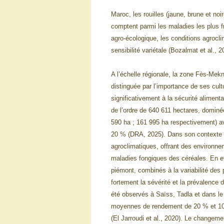
Maroc, les rouilles (jaune, brune et noi
comptent parmi les maladies les plus fr
agro-écologique, les conditions agrocl
sensibilité variétale (Bozalmat et al., 2
A l’échelle régionale, la zone Fès‑Me
distinguée par l’importance de ses cultu
significativement à la sécurité alimen
de l’ordre de 640 611 hectares, dominée 
590 ha ; 161 995 ha respectivement) av
20 % (DRA, 2025). Dans son contexte cl
agroclimatiques, offrant des environne
maladies fongiques des céréales. En eff
piémont, combinés à la variabilité des p
fortement la sévérité et la prévalence 
été observés à Saïss, Tadla et dans le 
moyennes de rendement de 20 % et 10 
(El Jarroudi et al., 2020). Le changem