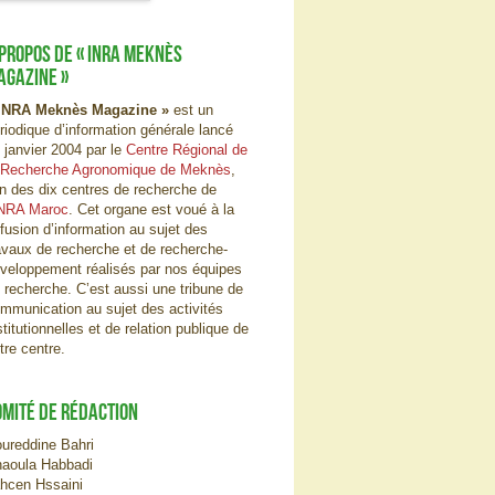
 PROPOS DE « INRA MEKNÈS
AGAZINE »
INRA Meknès Magazine »
est un
riodique d’information générale lancé
 janvier 2004 par le
Centre Régional de
 Recherche Agronomique de Meknès
,
un des dix centres de recherche de
NRA Maroc
. Cet organe est voué à la
ffusion d’information au sujet des
avaux de recherche et de recherche-
veloppement réalisés par nos équipes
 recherche. C’est aussi une tribune de
mmunication au sujet des activités
stitutionnelles et de relation publique de
tre centre.
OMITÉ DE RÉDACTION
ureddine Bahri
aoula Habbadi
hcen Hssaini