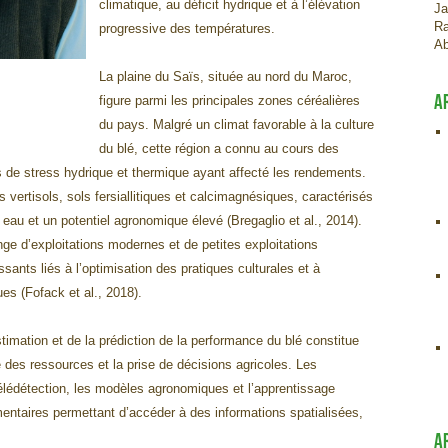
climatique, au déficit hydrique et à l’élévation
Ja
Ra
progressive des températures.
Ab
La plaine du Saïs, située au nord du Maroc,
A
figure parmi les principales zones céréalières
du pays. Malgré un climat favorable à la culture
du blé, cette région a connu au cours des
 de stress hydrique et thermique ayant affecté les rendements.
 vertisols, sols fersiallitiques et calcimagnésiques, caractérisés
eau et un potentiel agronomique élevé (Bregaglio et al., 2014).
nge d’exploitations modernes et de petites exploitations
ssants liés à l’optimisation des pratiques culturales et à
es (Fofack et al., 2018).
stimation et de la prédiction de la performance du blé constitue
 des ressources et la prise de décisions agricoles. Les
lédétection, les modèles agronomiques et l’apprentissage
entaires permettant d’accéder à des informations spatialisées,
A