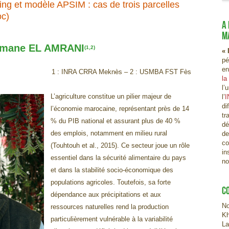
ing et modèle APSIM : cas de trois parcelles
oc)
A
M
Imane EL AMRANI
(1,2)
« 
pé
en
1 : INRA CRRA Meknès – 2 : USMBA FST Fès
la
l’
L’agriculture constitue un pilier majeur de
l’
I
di
l’économie marocaine, représentant près de 14
tr
% du PIB national et assurant plus de 40 %
dé
des emplois, notamment en milieu rural
de
co
(Touhtouh et al., 2015). Ce secteur joue un rôle
in
essentiel dans la sécurité alimentaire du pays
no
et dans la stabilité socio-économique des
populations agricoles. Toutefois, sa forte
C
dépendance aux précipitations et aux
No
ressources naturelles rend la production
Kh
particulièrement vulnérable à la variabilité
La