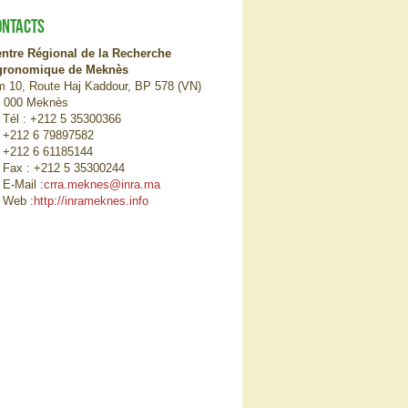
ONTACTS
ntre Régional de la Recherche
gronomique de Meknès
 10, Route Haj Kaddour, BP 578 (VN)
 000 Meknès
Tél : +212 5 35300366
+212 6 79897582
+212 6 61185144
Fax : +212 5 35300244
E-Mail :
crra.meknes@inra.ma
Web :
http://inrameknes.info