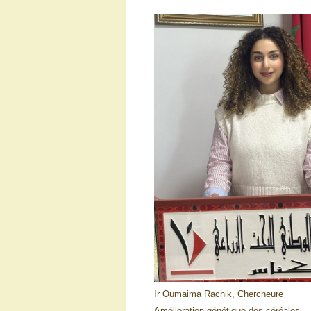
Ir Oumaima Rachik, Chercheure
Amélioration génétique des céréales