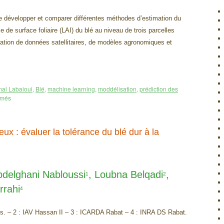
 de développer et comparer différentes méthodes d’estimation du
 de surface foliaire (LAI) du blé au niveau de trois parcelles
gration de données satellitaires, de modèles agronomiques et
al Labaioui
,
Blé
,
machine learning
,
moddélisation
,
prédiction des
rmés
ux : évaluer la tolérance du blé dur à la
bdelghani Nabloussi
, Loubna Belqadi
,
1
2
rrahi
4
 – 2 : IAV Hassan II – 3 : ICARDA Rabat – 4 : INRA DS Rabat.