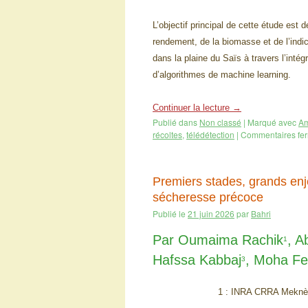
L’objectif principal de cette étude est
rendement, de la biomasse et de l’indice
dans la plaine du Saïs à travers l’inté
d’algorithmes de machine learning.
Continuer la lecture
→
Publié dans
Non classé
|
Marqué avec
Am
récoltes
,
télédétection
|
Commentaires fe
Premiers stades, grands enje
sécheresse précoce
Publié le
21 juin 2026
par
Bahri
Par Oumaima Rachik
, A
1
Hafssa Kabbaj
, Moha Fe
3
1 : INRA CRRA Meknès.