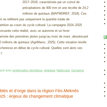
2017–2018, caractérisée par un cumul de
précipitations de 400 mm et une récolte de 24,2
millions de quintaux (MAPMDREF, 2018). Ces
t ne reflètent pas uniquement la quantité totale de
partition au cours du cycle cultural. La campagne 2024–2025
isissante cette réalité, avec un automne et un hiver
LI
arrivée des premières pluies jusqu’au mois de mars, aboutissant
 millions de quintaux (AgriMaroc, 2025). Cette situation révèle
sécheresse en début de cycle cultural. Quelles sont alors ses
 ?
qué avec
amélioration génétique
,
céréales
,
Nabloussi
,
Oumaima
 blés et d’orge dans la région Fès-Meknès
25 : enjeux de changement climatique