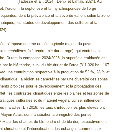
(Tadesse et al., 2024 ; Dehbi et Lahlali, 2024). Au
re), l’oïdium, la septoriose et la rhynchosporiose de l’orge
équentes, dont la prévalence et la sévérité varient selon la zone
imatiques, les stades de développement des cultures et la
024).
knès, s’impose comme un pôle agricole majeur du pays,
res céréalières (blé tendre, blé dur et orge), qui contribuent
taire. Durant la campagne 2024/2025, la superficie emblavée est
par le blé tendre, suivi du blé dur et de l’orge (311 026 ha ; 167
ec une contribution respective à la production de 52 %, 28 % et
imatique, la région se caractérise par une diversité des zones
ments propices pour le développement et la propagation des
et, les contrastes climatiques entre les plaines et les zones de
ratiques culturales et du matériel végétal utilisé, influencent
des maladies. En 2019, les taux d’infection les plus élevés ont
Moyen Atlas, dont la situation a enregistré des pertes
% sur les champs de blé tendre et de blé dur, respectivement
ent climatique et l’intensification des échanges commerciaux