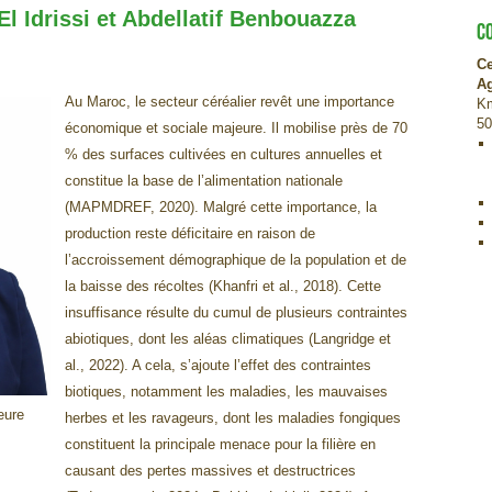
 Idrissi et Abdellatif Benbouazza
C
Ce
A
Au Maroc, le secteur céréalier revêt une importance
Km
50
économique et sociale majeure. Il mobilise près de 70
% des surfaces cultivées en cultures annuelles et
constitue la base de l’alimentation nationale
(MAPMDREF, 2020). Malgré cette importance, la
production reste déficitaire en raison de
l’accroissement démographique de la population et de
la baisse des récoltes (Khanfri et al., 2018). Cette
insuffisance résulte du cumul de plusieurs contraintes
abiotiques, dont les aléas climatiques (Langridge et
al., 2022). A cela, s’ajoute l’effet des contraintes
biotiques, notamment les maladies, les mauvaises
eure
herbes et les ravageurs, dont les maladies fongiques
constituent la principale menace pour la filière en
causant des pertes massives et destructrices