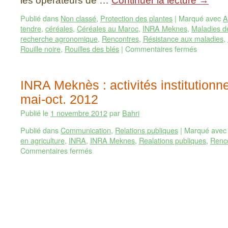
les opérateurs de …
Continuer la lecture
→
Publié dans
Non classé
,
Protection des plantes
|
Marqué avec
A
tendre
,
céréales
,
Céréales au Maroc
,
INRA Meknes
,
Maladies d
recherche agronomique
,
Rencontres
,
Résistance aux maladies
,
Rouille noire
,
Rouilles des blés
|
Commentaires fermés
INRA Meknès : activités institutionn
mai-oct. 2012
Publié le
1 novembre 2012
par
Bahri
Publié dans
Communication
,
Relations publiques
|
Marqué avec
en agriculture
,
INRA
,
INRA Meknes
,
Realations publiques
,
Renc
Commentaires fermés