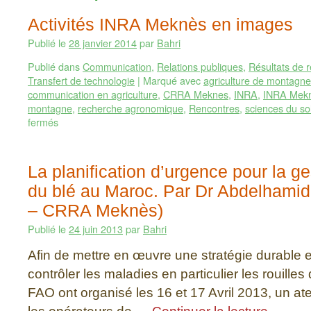
Activités INRA Meknès en images
Publié le
28 janvier 2014
par
Bahri
Publié dans
Communication
,
Relations publiques
,
Résultats de 
Transfert de technologie
|
Marqué avec
agriculture de montagne
communication en agriculture
,
CRRA Meknes
,
INRA
,
INRA Mek
montagne
,
recherche agronomique
,
Rencontres
,
sciences du so
fermés
La planification d’urgence pour la ge
du blé au Maroc. Par Dr Abdelham
– CRRA Meknès)
Publié le
24 juin 2013
par
Bahri
Afin de mettre en œuvre une stratégie durable et
contrôler les maladies en particulier les rouilles 
FAO ont organisé les 16 et 17 Avril 2013, un ate