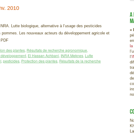
nv. 2010
A
M
NRA. Lutte biologique, alternative à l’usage des pesticides
« 
es pommes. Les nouveaux acteurs du développement agricole et
pé
n PDF
en
la
tion des plantes
,
Résultats de recherche agronomique
,
l’
u développement
,
El Hassan Achbani
,
INRA Meknes
,
Lutte
l’
I
I
,
pesticides
,
Protection des plantes
,
Résultats de la recherche
di
tr
dé
de
co
in
no
C
No
Kh
La