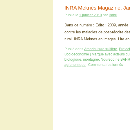
INRA Meknès Magazine, Ja
Publié le
1 janvier 2010
par
Bahri
Dans ce numéro : Edito : 2009, année I
contre les maladies de post-récolte d
rural. INRA Meknes en images. Lire e
Publié dans
Arboriculture fruitière
,
Protec
Socioéconomie
|
Marqué avec
acteurs d
biologique
,
montagne
,
Noureddine BAHR
agronomique
|
Commentaires fermés