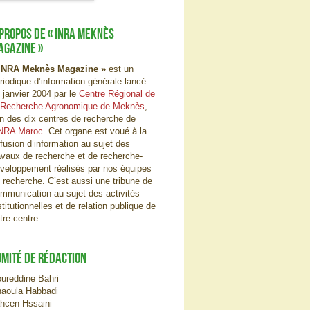
 PROPOS DE « INRA MEKNÈS
AGAZINE »
INRA Meknès Magazine »
est un
riodique d’information générale lancé
 janvier 2004 par le
Centre Régional de
 Recherche Agronomique de Meknès
,
un des dix centres de recherche de
NRA Maroc
. Cet organe est voué à la
ffusion d’information au sujet des
avaux de recherche et de recherche-
veloppement réalisés par nos équipes
 recherche. C’est aussi une tribune de
mmunication au sujet des activités
stitutionnelles et de relation publique de
tre centre.
OMITÉ DE RÉDACTION
ureddine Bahri
aoula Habbadi
hcen Hssaini