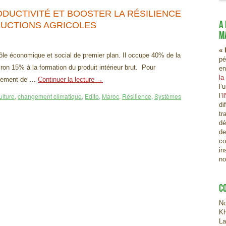
RODUCTIVITÉ ET BOOSTER LA RÉSILIENCE
A
UCTIONS AGRICOLES
M
« 
rôle économique et social de premier plan. Il occupe 40% de la
pé
iron 15% à la formation du produit intérieur brut. Pour
en
la
ppement de …
Continuer la lecture
→
l’
ulture
,
changement climatique
,
Edito
,
Maroc
,
Résilience
,
Systèmes
l’
I
di
tr
dé
de
co
in
no
C
No
Kh
La