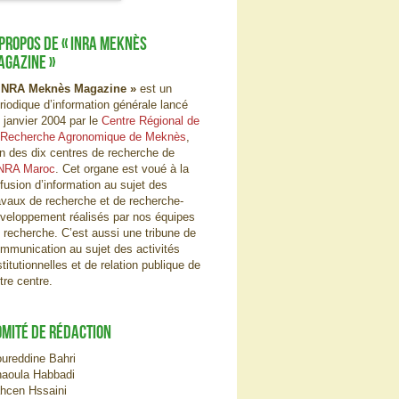
 PROPOS DE « INRA MEKNÈS
AGAZINE »
INRA Meknès Magazine »
est un
riodique d’information générale lancé
 janvier 2004 par le
Centre Régional de
 Recherche Agronomique de Meknès
,
un des dix centres de recherche de
NRA Maroc
. Cet organe est voué à la
ffusion d’information au sujet des
avaux de recherche et de recherche-
veloppement réalisés par nos équipes
 recherche. C’est aussi une tribune de
mmunication au sujet des activités
stitutionnelles et de relation publique de
tre centre.
OMITÉ DE RÉDACTION
ureddine Bahri
aoula Habbadi
hcen Hssaini