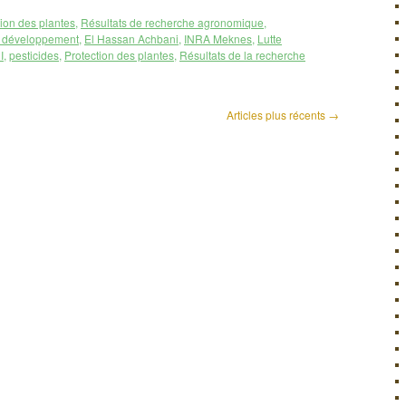
tion des plantes
,
Résultats de recherche agronomique
,
u développement
,
El Hassan Achbani
,
INRA Meknes
,
Lutte
I
,
pesticides
,
Protection des plantes
,
Résultats de la recherche
Articles plus récents
→