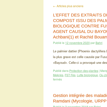
←
Articles plus anciens
L’EFFET DES EXTRAITS
COMPOST ISSU DES PALM
BIOLOGIQUE CONTRE FUS
AGENT CAUSAL DU BAYOUD.
Achbani(1) et Rachid Bouamr
Publié le
12 novembre 2020
par
Bahri
Le palmier dattier (Phoenix dactylifera
la plus grave est celle causée par Fu
«Bayoud». Celle-ci a provoqué une des
Publié dans
Protection des plantes
|
Marq
Meknès
,
FST Fès
,
Lutte biologique
,
Ou-zi
fermés
Gestion intégrée des maladi
Ramdani (Mycologie, URP
Publié le
3 novembre 2018
par
Bahri