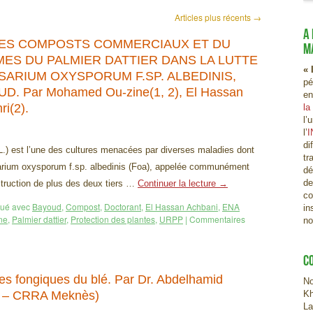
Articles plus récents
→
A
 DES COMPOSTS COMMERCIAUX ET DU
M
ES DU PALMIER DATTIER DANS LA LUTTE
« 
ARIUM OXYSPORUM F.SP. ALBEDINIS,
pé
 Par Mohamed Ou-zine(1, 2), El Hassan
en
i(2).
la
l’
l’
I
di
 L.) est l’une des cultures menacées par diverses maladies dont
tr
sarium oxysporum f.sp. albedinis (Foa), appelée communément
dé
de
truction de plus des deux tiers …
Continuer la lecture
→
co
ué avec
Bayoud
,
Compost
,
Doctorant
,
El Hassan Achbani
,
ENA
in
ne
,
Palmier dattier
,
Protection des plantes
,
URPP
|
Commentaires
no
C
es fongiques du blé. Par Dr. Abdelhamid
No
P – CRRA Meknès)
Kh
La