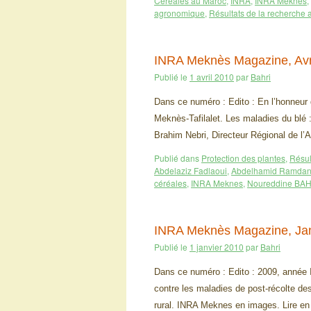
Céréales au Maroc
,
INRA
,
INRA Meknes
,
agronomique
,
Résultats de la recherche
INRA Meknès Magazine, Avr
Publié le
1 avril 2010
par
Bahri
Dans ce numéro : Edito : En l’honneur
Meknès-Tafilalet. Les maladies du blé :
Brahim Nebri, Directeur Régional de l’
Publié dans
Protection des plantes
,
Résul
Abdelaziz Fadlaoui
,
Abdelhamid Ramdan
céréales
,
INRA Meknes
,
Noureddine BAH
INRA Meknès Magazine, Ja
Publié le
1 janvier 2010
par
Bahri
Dans ce numéro : Edito : 2009, année I
contre les maladies de post-récolte d
rural. INRA Meknes en images. Lire e