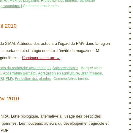
INRA Meknès Magazine
,
Protection des plantes
,
recherche
 agronomique
|
Commentaires fermés
il 2010
 du SIAM. Attitudes des acteurs à l’égard du PMV dans la région
 importance et stratégie de lutte. L’invité du magazine : M
Agriculture …
Continuer la lecture
→
tats de recherche agronomique
,
Socioéconomie
|
Marqué avec
i
,
Abderrahim Bentaïbi
,
Agrégation en agriculture
,
Brahim Nebri
,
RI
,
PMV
,
Protection des plantes
|
Commentaires fermés
nv. 2010
NRA. Lutte biologique, alternative à l’usage des pesticides
es pommes. Les nouveaux acteurs du développement agricole et
n PDF