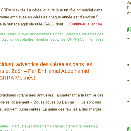
Ja
Ra
CRRA Meknès La céréaliculture joue un rôle primordial dans
Ab
oyenne emblavée en céréales chaque année est d’environ 5
e la surface agricole utile (SAU), dont …
Continuer la lecture
→
A
ntes
|
Marqué avec
Abdelhamid Ramdani
,
céréales
,
Maladies des
rotection des plantes
,
Rouilles
,
Septorise
,
URPP
|
Commentaires
idus), adventice des Céréales dans les
as et Zaêr – Par Dr Hamal Abdelhamid
– CRRA Meknès)
édones (graminées annuelles), appartenant à la famille des
ppelés localement « Boussibouss ou Bahma »). Ce sont des
s, souvent pubescentes. La gaine des feuilles a des marges
lantes
|
Marqué avec
Abdelhamid Hamal
,
blé tendre
,
céréales
,
A