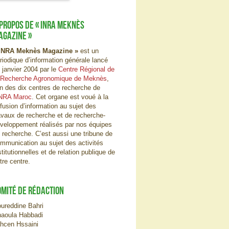
 PROPOS DE « INRA MEKNÈS
AGAZINE »
INRA Meknès Magazine »
est un
riodique d’information générale lancé
 janvier 2004 par le
Centre Régional de
 Recherche Agronomique de Meknès
,
un des dix centres de recherche de
NRA Maroc
. Cet organe est voué à la
ffusion d’information au sujet des
avaux de recherche et de recherche-
veloppement réalisés par nos équipes
 recherche. C’est aussi une tribune de
mmunication au sujet des activités
stitutionnelles et de relation publique de
tre centre.
OMITÉ DE RÉDACTION
ureddine Bahri
aoula Habbadi
hcen Hssaini