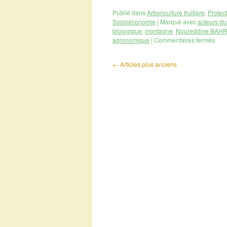
Publié dans
Arboriculture fruitière
,
Protec
Socioéconomie
|
Marqué avec
acteurs d
biologique
,
montagne
,
Noureddine BAHR
agronomique
|
Commentaires fermés
←
Articles plus anciens