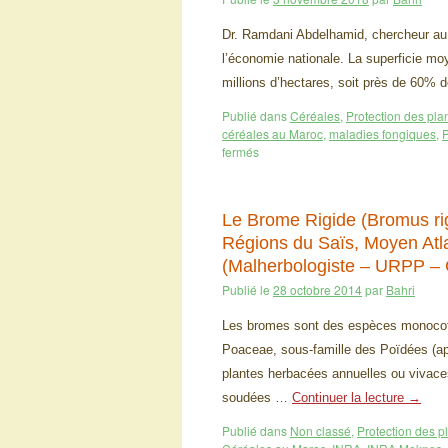
Dr. Ramdani Abdelhamid, chercheur au 
l’économie nationale. La superficie m
millions d’hectares, soit près de 60% d
Publié dans
Céréales
,
Protection des pla
céréales au Maroc
,
maladies fongiques
,
P
fermés
Le Brome Rigide (Bromus rig
Régions du Saïs, Moyen Atl
(Malherbologiste – URPP 
Publié le
28 octobre 2014
par
Bahri
Les bromes sont des espèces monocotyl
Poaceae, sous-famille des Poïdées (a
plantes herbacées annuelles ou vivace
soudées …
Continuer la lecture
→
Publié dans
Non classé
,
Protection des p