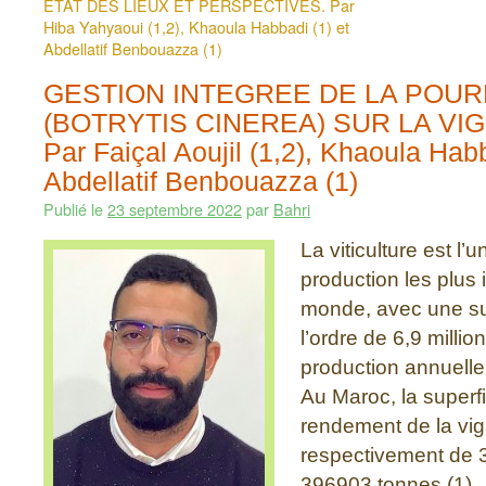
ETAT DES LIEUX ET PERSPECTIVES. Par
Hiba Yahyaoui (1,2), Khaoula Habbadi (1) et
Abdellatif Benbouazza (1)
GESTION INTEGREE DE LA POUR
(BOTRYTIS CINEREA) SUR LA VI
Par Faiçal Aoujil (1,2), Khaoula Habb
Abdellatif Benbouazza (1)
Publié le
23 septembre 2022
par
Bahri
La viticulture est l’u
production les plus
monde, avec une sup
l’ordre de 6,9 milli
production annuell
Au Maroc, la superfi
rendement de la vig
respectivement de 
396903 tonnes (1). C