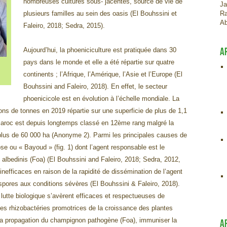
nombreuses cultures sous- jacentes, source de vie de
Ja
plusieurs familles au sein des oasis (El Bouhssini et
Ra
Ab
Faleiro, 2018; Sedra, 2015).
A
Aujourd’hui, la phoeniciculture est pratiquée dans 30
pays dans le monde et elle a été répartie sur quatre
continents ; l’Afrique, l’Amérique, l’Asie et l’Europe (El
Bouhssini and Faleiro, 2018). En effet, le secteur
phoenicicole est en évolution à l’échelle mondiale. La
ions de tonnes en 2019 répartie sur une superficie de plus de 1,1
 Maroc est depuis longtemps classé en 12ème rang malgré la
e plus de 60 000 ha (Anonyme 2). Parmi les principales causes de
ose ou « Bayoud » (fig. 1) dont l’agent responsable est le
lbedinis (Foa) (El Bouhssini and Faleiro, 2018; Sedra, 2012,
nefficaces en raison de la rapidité de dissémination de l’agent
 spores aux conditions sévères (El Bouhssini & Faleiro, 2018).
lutte biologique s’avèrent efficaces et respectueuses de
les rhizobactéries promotrices de la croissance des plantes
 la propagation du champignon pathogène (Foa), immuniser la
A