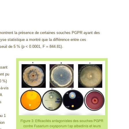
 1 montrent la présence de certaines souches PGPR ayant des
yse statistique a montré que la différence entre ces
 seuil de 5 % (p < 0.0001, F = 844.81).
asant
ont pu
0 %)
-à-vis
DA
s
au 1
Figure 3: Efficacités antagonistes des souches PGPR
tion
contre Fusarium oxysporum f.sp albedinis et leurs