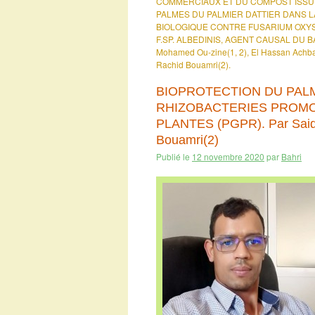
COMMERCIAUX ET DU COMPOST ISSU
PALMES DU PALMIER DATTIER DANS L
BIOLOGIQUE CONTRE FUSARIUM OX
F.SP. ALBEDINIS, AGENT CAUSAL DU B
Mohamed Ou-zine(1, 2), El Hassan Achba
Rachid Bouamri(2).
BIOPROTECTION DU PALM
RHIZOBACTERIES PROMO
PLANTES (PGPR). Par Said E
Bouamri(2)
Publié le
12 novembre 2020
par
Bahri