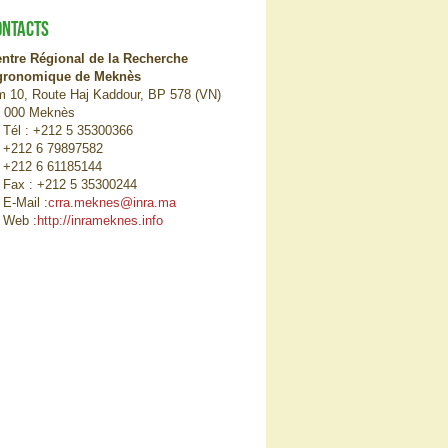
ONTACTS
ntre Régional de la Recherche
gronomique de Meknès
 10, Route Haj Kaddour, BP 578 (VN)
 000 Meknès
Tél : +212 5 35300366
+212 6 79897582
+212 6 61185144
Fax : +212 5 35300244
E-Mail :
crra.meknes@inra.ma
Web :
http://inrameknes.info