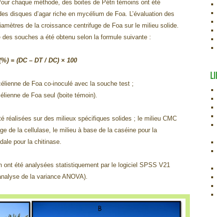
. Pour chaque méthode, des boites de Pétri témoins ont été
 des disques d’agar riche en mycélium de Foa. L’évaluation des
diamètres de la croissance centrifuge de Foa sur le milieu solide.
e des souches a été obtenu selon la formule suivante :
 (%) = (DC – DT / DC) × 100
LI
élienne de Foa co-inoculé avec la souche test ;
lienne de Foa seul (boite témoin).
é réalisées sur des milieux spécifiques solides ; le milieu CMC
ge de la cellulase, le milieu à base de la caséine pour la
ïdale pour la chitinase.
n ont été analysées statistiquement par le logiciel SPSS V21
l’analyse de la variance ANOVA).