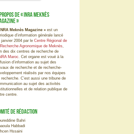
 PROPOS DE « INRA MEKNÈS
AGAZINE »
INRA Meknès Magazine »
est un
riodique d’information générale lancé
 janvier 2004 par le
Centre Régional de
 Recherche Agronomique de Meknès
,
un des dix centres de recherche de
NRA Maroc
. Cet organe est voué à la
ffusion d’information au sujet des
avaux de recherche et de recherche-
veloppement réalisés par nos équipes
 recherche. C’est aussi une tribune de
mmunication au sujet des activités
stitutionnelles et de relation publique de
tre centre.
OMITÉ DE RÉDACTION
ureddine Bahri
aoula Habbadi
hcen Hssaini