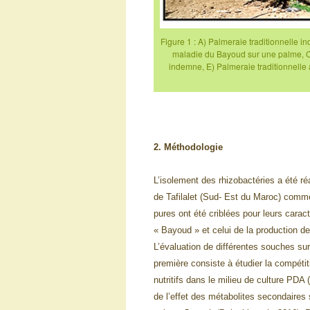
Figure 1 : A) Palmeraie traditionnelle i
maladie du Bayoud sur une palme, C)
indemne, E) Palmeraie traditionnelle 
2. Méthodologie
L’isolement des rhizobactéries a été réa
de Tafilalet (Sud- Est du Maroc) comme 
pures ont été criblées pour leurs cara
« Bayoud » et celui de la production d
L’évaluation de différentes souches su
première consiste à étudier la compéti
nutritifs dans le milieu de culture PDA
de l’effet des métabolites secondaire