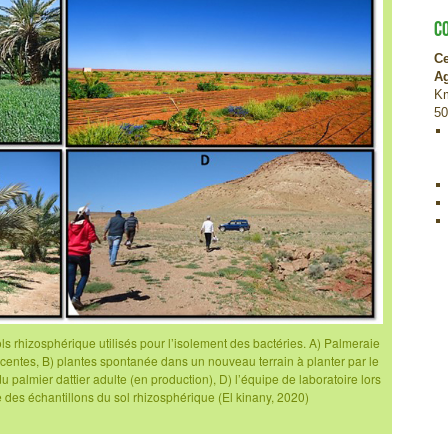
C
Ce
A
Km
50
ols rhizosphérique utilisés pour l’isolement des bactéries. A) Palmeraie
acentes, B) plantes spontanée dans un nouveau terrain à planter par le
 palmier dattier adulte (en production), D) l’équipe de laboratoire lors
e des échantillons du sol rhizosphérique (El kinany, 2020)