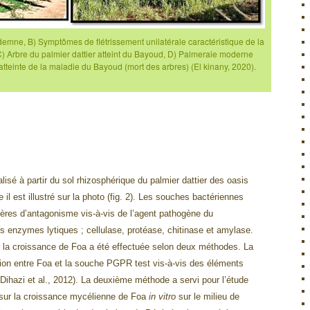
ndemne, B) Symptômes de flétrissement unilatérale caractéristique de la
 Arbre du palmier dattier atteint du Bayoud, D) Palmeraie moderne
atteinte de la maladie du Bayoud (mort des arbres) (El kinany, 2020).
lisé à partir du sol rhizosphérique du palmier dattier des oasis
il est illustré sur la photo (fig. 2). Les souches bactériennes
ctères d’antagonisme vis-à-vis de l’agent pathogène du
es enzymes lytiques ; cellulase, protéase, chitinase et amylase.
r la croissance de Foa a été effectuée selon deux méthodes. La
tion entre Foa et la souche PGPR test vis-à-vis des éléments
 (Dihazi et al., 2012). La deuxième méthode a servi pour l’étude
s sur la croissance mycélienne de Foa
in vitro
sur le milieu de