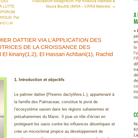
 DES
Fusicladium oleagineum. Par Khaoula Habbadi &
A LUTTE
Noura Boutrib (INRA – CRRA Meknès)
→
YSPORUM
A
AYOUD. Par
M
ni(1) et
« 
pé
IER DATTIER VIA L’APPLICATION DES
en
TRICES DE LA CROISSANCE DES
la
l’
l kinany(1,2), El Hassan Achbani(1), Rachid
l’
I
di
tr
dé
1. Introduction et objectifs
de
co
in
Le palmier dattier (Phoenix dactylifera L.), appartenant à
no
la famille des Palmaceae, constitue le pivot de
l’écosystème oasien dans les régions sahariennes et
C
présahariennes du Maroc. Il joue un rôle d’écran en
protégeant les oasis contre les influences désertiques et
No
Kh
crée un microclimat propice au développement de
La