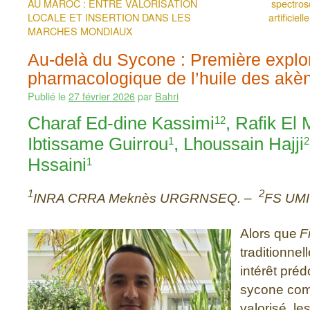
AU MAROC : ENTRE VALORISATION
spectrosc
LOCALE ET INSERTION DANS LES
artificiel
MARCHES MONDIAUX
Au-delà du Sycone : Première explo
pharmacologique de l’huile des akè
Publié le
27 février 2026
par
Bahri
Charaf Ed-dine Kassimi
, Rafik El 
12
Ibtissame Guirrou
, Lhoussain Hajji
1
2
Hssaini
1
1
2
INRA CRRA Meknès URGRNSEQ. –
FS UMI
Alors que
F
traditionne
intérêt pré
sycone com
valorisé, le