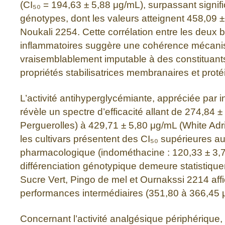
(CI₅₀ = 194,63 ± 5,88 μg/mL), surpassant signif
génotypes, dont les valeurs atteignent 458,09 
Noukali 2254. Cette corrélation entre les deux b
inflammatoires suggère une cohérence mécanis
vraisemblablement imputable à des constituants
propriétés stabilisatrices membranaires et pro
L’activité antihyperglycémiante, appréciée par i
révèle un spectre d’efficacité allant de 274,84 
Perguerolles) à 429,71 ± 5,80 μg/mL (White Adri
les cultivars présentent des CI₅₀ supérieures a
pharmacologique (indométhacine : 120,33 ± 3,7
différenciation génotypique demeure statistique
Sucre Vert, Pingo de mel et Ournakssi 2214 aff
performances intermédiaires (351,80 à 366,45
Concernant l’activité analgésique périphérique