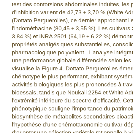
test des contorsions abdominales induites, les
d’inhibition varient de 42,73 ± 3,70 % (White Adr
(Dottato Perguerolles), ce dernier approchant l’e
l’indométhacine (80,45 ± 3,55 %). Les cultivars 
3,84 %) et INRA 2501 (64,19 ± 6,22 %) démont
propriétés analgésiques substantielles, consolida
pharmacologique polyvalent. L’analyse intégra
une performance globale différenciée selon le
visualise la Figure 4. Dottato Perguerolles ém
chémotype le plus performant, exhibant systém
activités biologiques les plus prononcées à tra
bioessais, tandis que Noukali 2254 et White Adri
l’extrémité inférieure du spectre d’efficacité. Ce
phénotypique souligne l’importance du patrimo
biosynthèse de métabolites secondaires bioactif
l’hypothèse d’une chémotaxonomie cultivar-dé
d’orienter une sélection variétale rationnelle à 