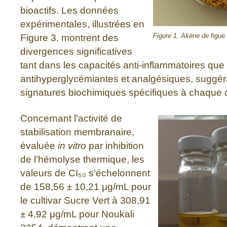
bioactifs. Les données
expérimentales, illustrées en
Figure 3, montrent des
Figure 1. Akène de figue.
divergences significatives
tant dans les capacités anti-inflammatoires que 
antihyperglycémiantes et analgésiques, suggéra
signatures biochimiques spécifiques à chaque cu
Concernant l’activité de
stabilisation membranaire,
évaluée
in vitro
par inhibition
de l’hémolyse thermique, les
valeurs de CI₅₀ s’échelonnent
de 158,56 ± 10,21 μg/mL pour
le cultivar Sucre Vert à 308,91
± 4,92 μg/mL pour Noukali