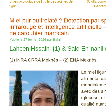
pharmacologique de l’huile des akènes de
(Cydia pomon
figue
insectic
Miel pur ou frelaté ? Détection par 
infrarouge et intelligence artificielle
de caroubier marocain
Publié le
27 février 2026
par
Bahri
Lahcen Hssaini
(1)
& Said En-nahli
(1) INRA CRRA Meknès – (2) ENA Meknès.
Le miel figu
alimentaires 
mondialemen
avec des si
(glucose, ri
qualité nutri