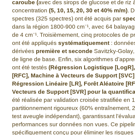
caroube (
avec des sirops de glucose et de riz 
concentration
(5, 10, 15, 20, 30 et 40% m/m)
. 
spectres (325 spectres) ont été acquis par
spec
dans la région 1800-900 cm⁻¹, avec 64 balayage
de 4 cm⁻¹. Troisièmement, cinq protocoles de pr
ont été appliqués
systématiquement
: données
dérivées
première et seconde
Savitzky-Golay, 
de ligne de base. Enfin, six algorithmes d’app
ont été testés
(Régression Logistique [LogR],
[RFC], Machine à Vecteurs de Support [SVC]
Régression Linéaire [LR], Forêt Aléatoire [R
Vecteurs de Support [SVR] pour la quantifica
été réalisée par validation croisée stratifiée en 
partitionnement rigoureux (60% entraînement, 
test aveugle indépendant), garantissant l’évalua
performances sur données non vues. Ce pipeli
spécifiquement conçu pour éliminer les risques