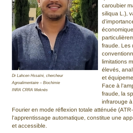
caroubier m
siliqua L.), 
d’importance
économique 
particulière
fraude. Les
conventionn
limitations 
élevés, ana
Dr Lahcen Hssaïni, chercheur
et équipeme
Agroalimentaire – Biochimie
Face à l’amp
INRA CRRA Meknès
fraude, la s
infrarouge 
Fourier en mode réflexion totale atténuée (ATR
l’apprentissage automatique, constitue une app
et accessible.